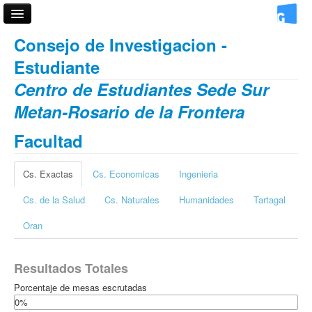
Elecciones
Consejo de Investigacion -
Estudiante
Rector
Centro de Estudiantes Sede Sur
Decano
Metan-Rosario de la Frontera
Cargos Sede Sur
Facultad
Consejo Superior
Cs. Exactas
Cs. Economicas
Ingenieria
Consejo Directivo
Cs. de la Salud
Cs. Naturales
Humanidades
Tartagal
Consejo de Investigacion
Oran
Inst. Educacion Media
Consultas de actas
Resultados Totales
Porcentaje de mesas escrutadas
0%